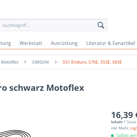
rtung
Werkstatt
Ausrüstung
Literatur & Fanartikel
Motoflex
SIMSON
S51 Enduro, S70E, S53E, S83E
o schwarz Motoflex
16,39 
Inhalt:
1 Stück
inkl. MwSt.
zzg
Sofort ver