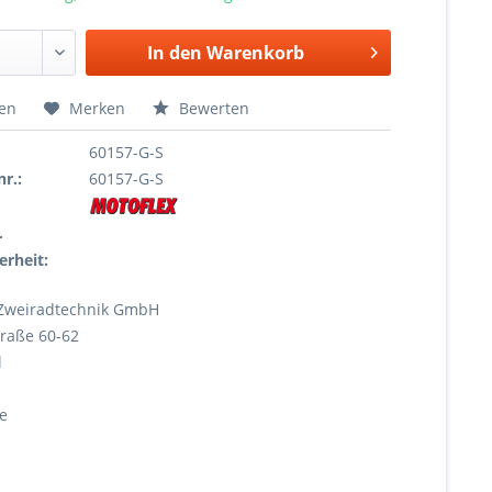
In den
Warenkorb
hen
Merken
Bewerten
60157-G-S
r.:
60157-G-S
r
erheit:
Zweiradtechnik GmbH
raße 60-62
l
e