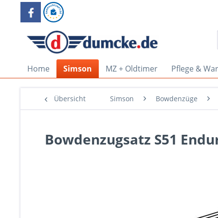
Home
Simson
MZ + Oldtimer
Pflege & Wa
Übersicht
Simson
Bowdenzüge
Bowdenzugsatz S51 Endur