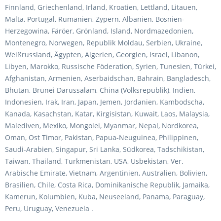
Finnland, Griechenland, Irland, Kroatien, Lettland, Litauen,
Malta, Portugal, Rumänien, Zypern, Albanien, Bosnien-
Herzegowina, Färöer, Grönland, Island, Nordmazedonien,
Montenegro, Norwegen, Republik Moldau, Serbien, Ukraine,
Weißrussland, Ägypten, Algerien, Georgien, Israel, Libanon,
Libyen, Marokko, Russische Föderation, Syrien, Tunesien, Türkei,
Afghanistan, Armenien, Aserbaidschan, Bahrain, Bangladesch,
Bhutan, Brunei Darussalam, China (Volksrepublik), Indien,
Indonesien, Irak, Iran, Japan, Jemen, Jordanien, Kambodscha,
Kanada, Kasachstan, Katar, Kirgisistan, Kuwait, Laos, Malaysia,
Malediven, Mexiko, Mongolei, Myanmar, Nepal, Nordkorea,
Oman, Ost Timor, Pakistan, Papua-Neuguinea, Philippinen,
Saudi-Arabien, Singapur, Sri Lanka, Südkorea, Tadschikistan,
Taiwan, Thailand, Turkmenistan, USA, Usbekistan, Ver.
Arabische Emirate, Vietnam, Argentinien, Australien, Bolivien,
Brasilien, Chile, Costa Rica, Dominikanische Republik, Jamaika,
Kamerun, Kolumbien, Kuba, Neuseeland, Panama, Paraguay,
Peru, Uruguay, Venezuela
.