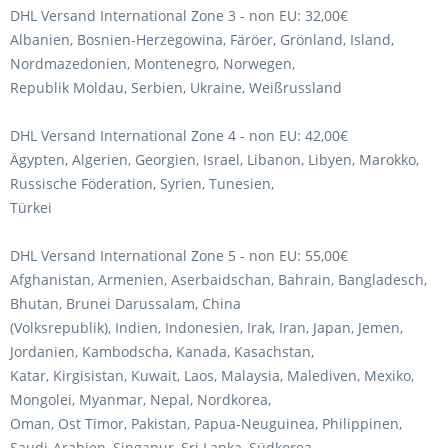
DHL Versand International Zone 3 - non EU: 32,00€
Albanien, Bosnien-Herzegowina, Färöer, Grönland, Island,
Nordmazedonien, Montenegro, Norwegen,
Republik Moldau, Serbien, Ukraine, Weißrussland
DHL Versand International Zone 4 - non EU: 42,00€
Ägypten, Algerien, Georgien, Israel, Libanon, Libyen, Marokko,
Russische Föderation, Syrien, Tunesien,
Türkei
DHL Versand International Zone 5 - non EU: 55,00€
Afghanistan, Armenien, Aserbaidschan, Bahrain, Bangladesch,
Bhutan, Brunei Darussalam, China
(Volksrepublik), Indien, Indonesien, Irak, Iran, Japan, Jemen,
Jordanien, Kambodscha, Kanada, Kasachstan,
Katar, Kirgisistan, Kuwait, Laos, Malaysia, Malediven, Mexiko,
Mongolei, Myanmar, Nepal, Nordkorea,
Oman, Ost Timor, Pakistan, Papua-Neuguinea, Philippinen,
Saudi-Arabien, Singapur, Sri Lanka, Südkorea,