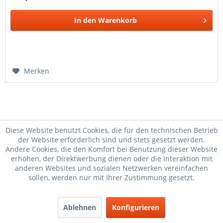
In den
Warenkorb
Merken
Diese Website benutzt Cookies, die für den technischen Betrieb
der Website erforderlich sind und stets gesetzt werden.
Andere Cookies, die den Komfort bei Benutzung dieser Website
Plastikmutter
Schraubenritzel
Tachometer
erhöhen, der Direktwerbung dienen oder die Interaktion mit
Umrüstsatz
Tachowelle KR
Drehzahlmesser
anderen Websites und sozialen Netzwerken vereinfachen
Tachowelle
Tachowelle S51
sollen, werden nur mit Ihrer Zustimmung gesetzt.
Drehzahlmesser
Tachohülle für
Tachohalter S50
Kontaktteller
Nabentachoantri
Tachoantrieb
Ablehnen
Konfigurieren
Tachoantrieb
Tachowelle
Nabentachoantri