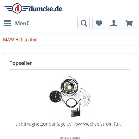
Menü
MAW Hilfsmotor
Topseller
Lichtmagnetzündanlage 6V 18W Wechselstrom für...
Inhalt
1 Stück