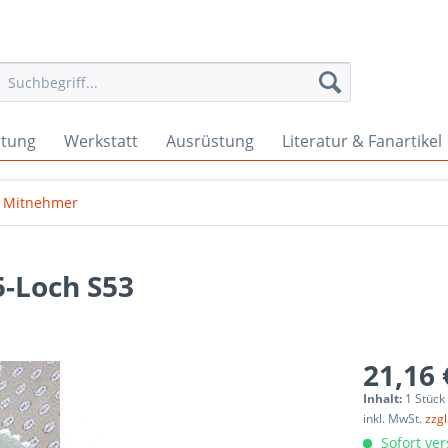
rtung
Werkstatt
Ausrüstung
Literatur & Fanartikel
Mitnehmer
5-Loch S53
21,16 
Inhalt:
1 Stück
inkl. MwSt.
zzg
Sofort ver