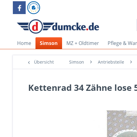
Home
Simson
MZ + Oldtimer
Pflege & Wa
Übersicht
Simson
Antriebsteile
Kettenrad 34 Zähne lose 