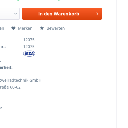
In den
Warenkorb
hen
Merken
Bewerten
12075
r.:
12075
r
erheit:
Zweiradtechnik GmbH
raße 60-62
l
e