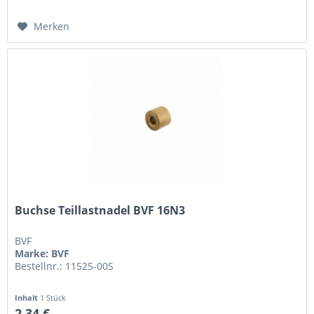
Merken
Buchse Teillastnadel BVF 16N3
BVF
Marke: BVF
Bestellnr.: 11525-00S
Inhalt
1 Stück
2,34 €