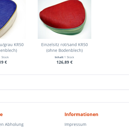
au/grau KR50
Einzelsitz rot/sand KR50
denblech)
(ohne Bodenblech)
1 Stück
Inhalt
1 Stück
19 €
126,89 €
ce
Informationen
en Abholung
Impressum