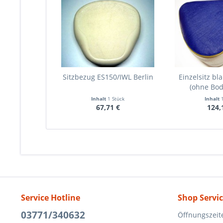
Sitzbezug ES150/IWL Berlin
Einzelsitz bl
(ohne Bo
Inhalt
1 Stück
Inhalt
67,71 €
124,
Service Hotline
Shop Servi
03771/340632
Öffnungszeit