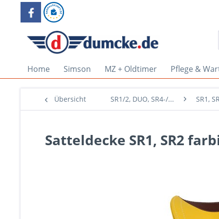
Home
Simson
MZ + Oldtimer
Pflege & War
Übersicht
SR1/2, DUO, SR4-/...
SR1, S
Satteldecke SR1, SR2 farbi