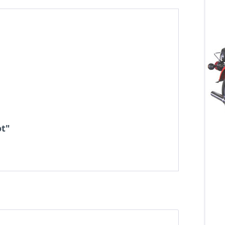
"
ot"