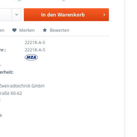
In den
Warenkorb
hen
Merken
Bewerten
22218-A-S
r.:
22218-A-S
r
erheit:
Zweiradtechnik GmbH
raße 60-62
l
e