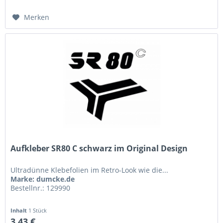
Merken
Aufkleber SR80 C schwarz im Original Design
Ultradünne Klebefolien im Retro-Look wie die...
Marke: dumcke.de
Bestellnr.: 129990
Inhalt
1 Stück
3,43 €