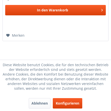
In den
Warenkorb
Merken
Diese Website benutzt Cookies, die für den technischen Betrieb
der Website erforderlich sind und stets gesetzt werden.
Andere Cookies, die den Komfort bei Benutzung dieser Website
Aufklebersatz
Dekorsatz SR50
Aufklebersatz
erhöhen, der Direktwerbung dienen oder die Interaktion mit
Aufklebersatz
Aufklebersatz
Aufklebersatz
anderen Websites und sozialen Netzwerken vereinfachen
Aufklebersatz
Aufklebersatz
sollen, werden nur mit Ihrer Zustimmung gesetzt.
Schriftzug
Aufklebersatz
Simson Wappen
Aufklebersatz
Aufklebersatz
Aufklebersatz
Aufklebersatz
Ablehnen
Konfigurieren
Aufklebersatz
Dekorsatz SR50
Aufklebersatz