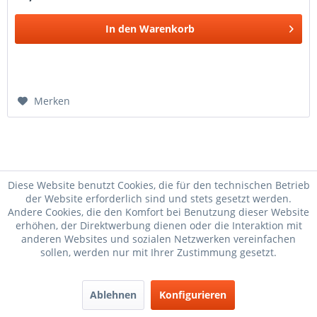
In den
Warenkorb
Merken
Diese Website benutzt Cookies, die für den technischen Betrieb
der Website erforderlich sind und stets gesetzt werden.
Andere Cookies, die den Komfort bei Benutzung dieser Website
Kabelbaum Vape
Kabelbaum S51
Kabelbaumsatz
erhöhen, der Direktwerbung dienen oder die Interaktion mit
Kabelsatz
Kabelbaum
Kabelbaum
Kabelbaum SR1
anderen Websites und sozialen Netzwerken vereinfachen
Kabelbaum DUO 4
Kabelbaumset
Kabelsatz zum
sollen, werden nur mit Ihrer Zustimmung gesetzt.
Kabelbaum DUO 4
Kabelbaum S51
Kabelbaumset
Kabelbaum VAPE
Ablehnen
Konfigurieren
Kabelbaumsatz
Kabelbaum S51 1
Kabelbaum kurz