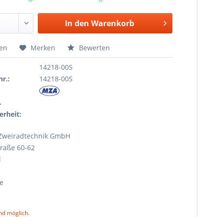
In den
Warenkorb
hen
Merken
Bewerten
14218-00S
r.:
14218-00S
r
erheit:
Zweiradtechnik GmbH
raße 60-62
l
e
nd möglich.