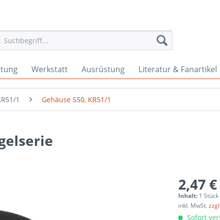
rtung
Werkstatt
Ausrüstung
Literatur & Fanartikel
KR51/1
Gehäuse S50, KR51/1
gelserie
2,47 €
Inhalt:
1 Stück
inkl. MwSt.
zzg
Sofort ver