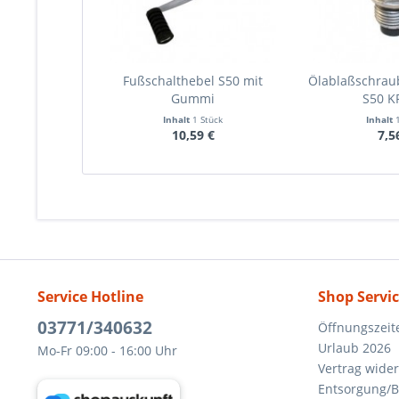
Fußschalthebel S50 mit
Ölablaßschrau
Gummi
S50 K
Inhalt
1 Stück
Inhalt
10,59 €
7,5
Service Hotline
Shop Servi
03771/340632
Öffnungszeit
Urlaub 2026
Mo-Fr 09:00 - 16:00 Uhr
Vertrag wide
Entsorgung/B