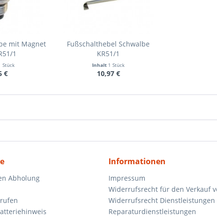
be mit Magnet
Fußschalthebel Schwalbe
R51/1
KR51/1
1 Stück
Inhalt
1 Stück
6 €
10,97 €
ce
Informationen
en Abholung
Impressum
Widerrufsrecht für den Verkauf 
rrufen
Widerrufsrecht Dienstleistungen 
atteriehinweis
Reparaturdienstleistungen