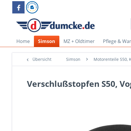
Home
Simson
MZ + Oldtimer
Pflege & Wa
Übersicht
Simson
Motorenteile S50, 
Verschlußstopfen S50, Vo