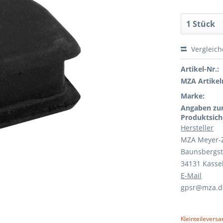
Vergleic
Artikel-Nr.:
MZA Artikeln
Marke:
Angaben zu
Produktsich
Hersteller
MZA Meyer-
Baunsbergst
34131 Kasse
E-Mail
gpsr@mza.d
Kleinteileversa