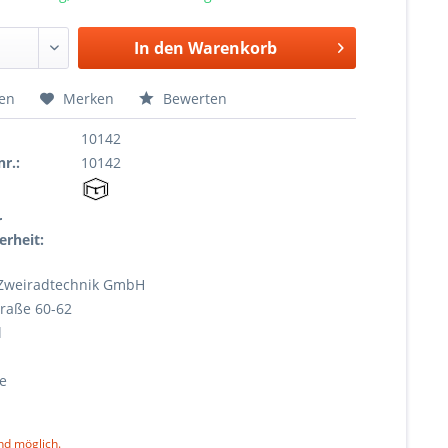
In den
Warenkorb
hen
Merken
Bewerten
10142
r.:
10142
r
erheit:
Zweiradtechnik GmbH
raße 60-62
l
e
nd möglich.