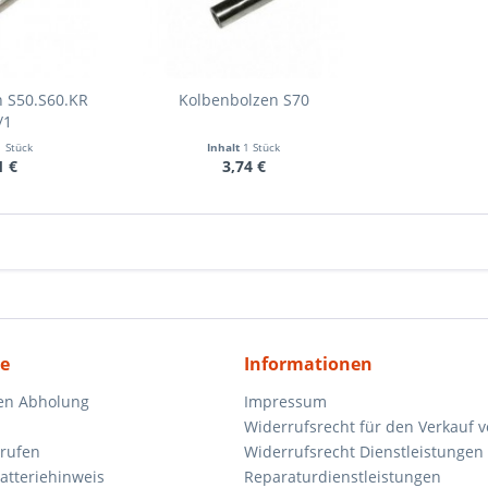
n S50.S60.KR
Kolbenbolzen S70
/1
1 Stück
Inhalt
1 Stück
1 €
3,74 €
ce
Informationen
en Abholung
Impressum
Widerrufsrecht für den Verkauf 
rrufen
Widerrufsrecht Dienstleistungen 
atteriehinweis
Reparaturdienstleistungen