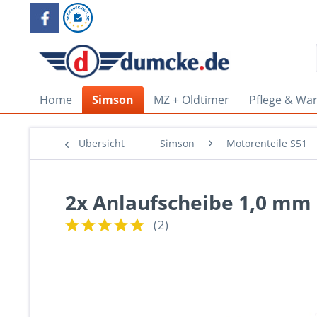
Home
Simson
MZ + Oldtimer
Pflege & Wa
Übersicht
Simson
Motorenteile S51
2x Anlaufscheibe 1,0 mm 
(
2
)