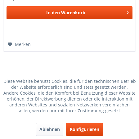
In den
Warenkorb
Merken
Diese Website benutzt Cookies, die für den technischen Betrieb
der Website erforderlich sind und stets gesetzt werden.
Andere Cookies, die den Komfort bei Benutzung dieser Website
O-Ring
Steckschlüssel
5-Gang
Losrad 44 Zähne
erhöhen, der Direktwerbung dienen oder die Interaktion mit
Losrad 36Z
kleiner
Losrad 44Z
anderen Websites und sozialen Netzwerken vereinfachen
Verschlußstopfe
sollen, werden nur mit Ihrer Zustimmung gesetzt.
Distanzscheibe
Anlaufscheibe
Kupplungswelle
Sicherungsring
Kugelsatz
Festrad 24 Z 5
Losrad 40 Zähne
Ablehnen
Konfigurieren
Kugelsatz
Distanzscheibe
Abtriebswelle