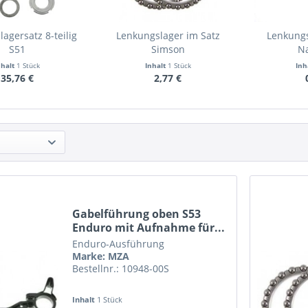
agersatz 8-teilig
Lenkungslager im Satz
Lenkung
S51
Simson
N
nhalt
1 Stück
Inhalt
1 Stück
Inh
35,76 €
2,77 €
Gabelführung oben S53
Enduro mit Aufnahme für...
Enduro-Ausführung
Marke: MZA
Bestellnr.: 10948-00S
Inhalt
1 Stück