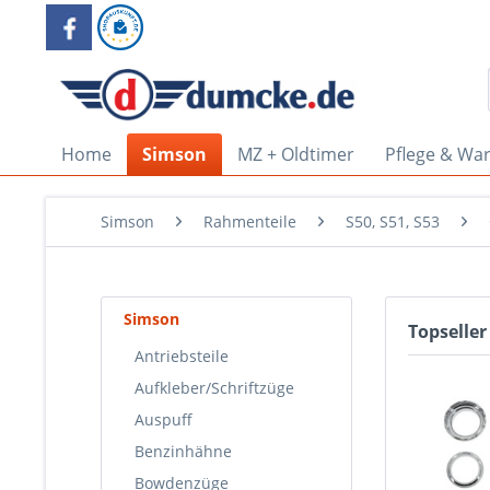
Home
Simson
MZ + Oldtimer
Pflege & Wa
Simson
Rahmenteile
S50, S51, S53
Simson
Topseller
Antriebsteile
Aufkleber/Schriftzüge
Auspuff
Benzinhähne
Bowdenzüge