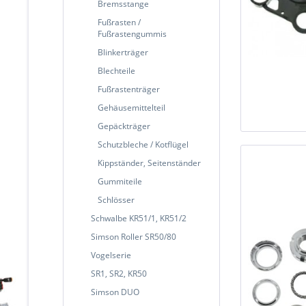
Bremsstange
Fußrasten /
Fußrastengummis
Blinkerträger
Blechteile
Fußrastenträger
Gehäusemittelteil
Gepäckträger
Schutzbleche / Kotflügel
Kippständer, Seitenständer
Gummiteile
Schlösser
Schwalbe KR51/1, KR51/2
Simson Roller SR50/80
Vogelserie
SR1, SR2, KR50
Simson DUO