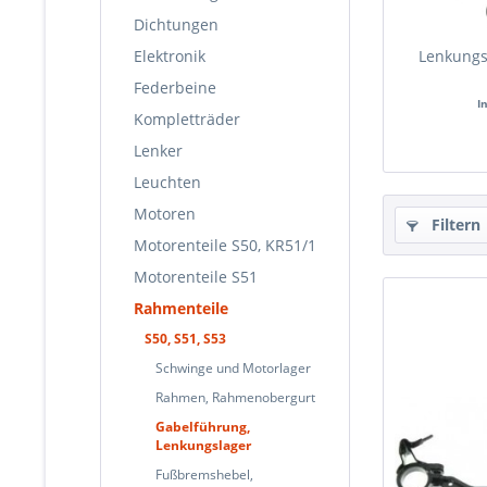
Dichtungen
Elektronik
Lenkungsl
Federbeine
I
Kompletträder
Lenker
Leuchten
Motoren
Filtern
Motorenteile S50, KR51/1
Motorenteile S51
Rahmenteile
S50, S51, S53
Schwinge und Motorlager
Rahmen, Rahmenobergurt
Gabelführung,
Lenkungslager
Fußbremshebel,