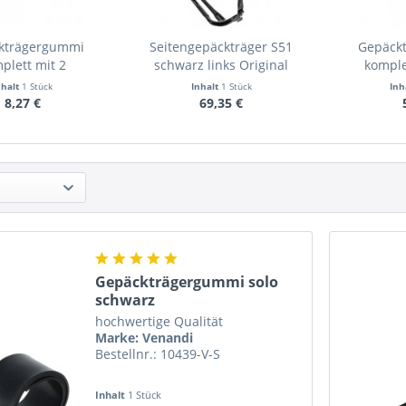
kträgergummi
Seitengepäckträger S51
Gepäck
plett mit 2
schwarz links Original
kompl
mmschlaufen
nhalt
1 Stück
Inhalt
1 Stück
Inh
8,27 €
69,35 €
Gepäckträgergummi solo
schwarz
hochwertige Qualität
Marke: Venandi
Bestellnr.: 10439-V-S
Inhalt
1 Stück