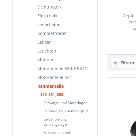
Dichtungen
Elektronik
Gepäc
kom
Federbeine
Kle
I
Kompletträder
Lenker
Leuchten
Motoren
Filtern
Motorenteile S50, KR51/1
Motorenteile S51
Rahmenteile
S50, S51, S53
Schwinge und Motorlager
Rahmen, Rahmenobergurt
Gabelführung,
Lenkungslager
Fußbremshebel,