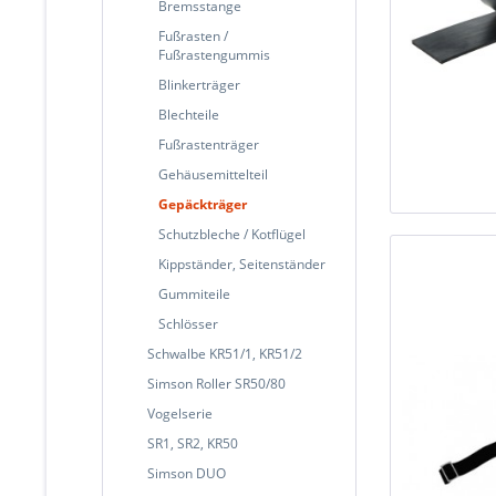
Bremsstange
Fußrasten /
Fußrastengummis
Blinkerträger
Blechteile
Fußrastenträger
Gehäusemittelteil
Gepäckträger
Schutzbleche / Kotflügel
Kippständer, Seitenständer
Gummiteile
Schlösser
Schwalbe KR51/1, KR51/2
Simson Roller SR50/80
Vogelserie
SR1, SR2, KR50
Simson DUO