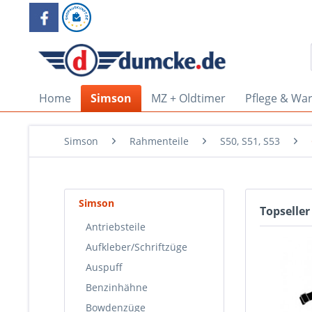
Home
Simson
MZ + Oldtimer
Pflege & Wa
Simson
Rahmenteile
S50, S51, S53
Simson
Topseller
Antriebsteile
Aufkleber/Schriftzüge
Auspuff
Benzinhähne
Bowdenzüge