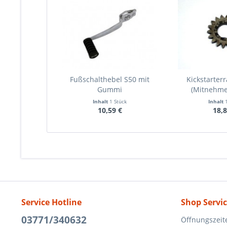
Fußschalthebel S50 mit
Kickstarter
Gummi
(Mitnehme
Inhalt
1 Stück
Inhalt
10,59 €
18,8
Service Hotline
Shop Servi
03771/340632
Öffnungszeit