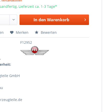
l. Versandkosten
sandfertig, Lieferzeit ca. 1-3 Tage*
In den
Warenkorb
hen
Merken
Bewerten
F12952
r
erheit:
gteile GmbH
au
rzeugteile.de