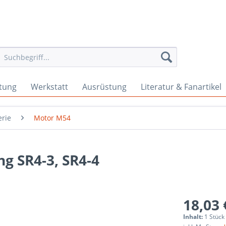
tung
Werkstatt
Ausrüstung
Literatur & Fanartikel
erie
Motor M54
g SR4-3, SR4-4
18,03 
Inhalt:
1 Stück