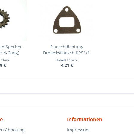
rad Sperber
Flanschdichtung
r 4-Gang)
Dreiecksflansch KR51/1,
SR4-/...
1 Stück
Inhalt
1 Stück
8 €
4,21 €
ce
Informationen
en Abholung
Impressum