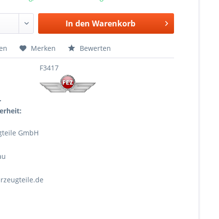
In den
Warenkorb
hen
Merken
Bewerten
F3417
r
erheit:
gteile GmbH
au
rzeugteile.de