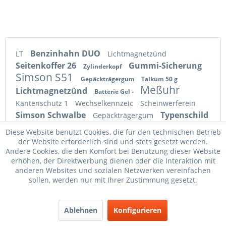
Benzinhahn DUO
LT
Lichtmagnetzünd
Seitenkoffer 26
Gummi-Sicherung
Zylinderkopf
Simson S51
Gepäckträgergum
Talkum 50 g
Meßuhr
Lichtmagnetzünd
Batterie Gel -
Kantenschutz 1
Wechselkennzeic
Scheinwerferein
Simson Schwalbe
Typenschild
Gepäckträgergum
Motor lackiert
Lichtmagnetzünd
Kennzeichenunte
Diese Website benutzt Cookies, die für den technischen Betrieb
Seitengepäckträ
Simson
Hupe 12V
der Website erforderlich sind und stets gesetzt werden.
Umrüstsatz
Andere Cookies, die den Komfort bei Benutzung dieser Website
Plastikmutter
Nabentachoantri
erhöhen, der Direktwerbung dienen oder die Interaktion mit
VAPE-3
Zündkerzenbürst
SET 4x
anderen Websites und sozialen Netzwerken vereinfachen
sollen, werden nur mit Ihrer Zustimmung gesetzt.
Ablehnen
Konfigurieren
Service Hotline