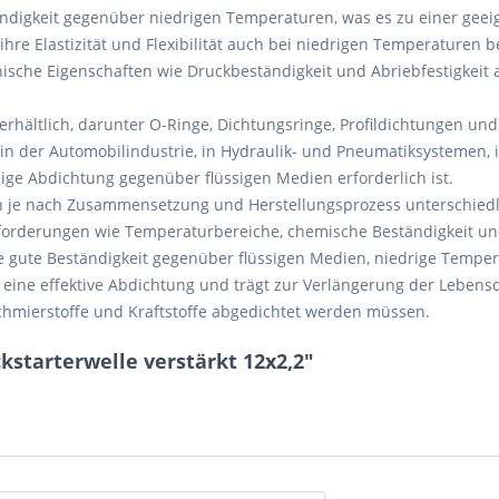
ständigkeit gegenüber niedrigen Temperaturen, was es zu einer ge
 Elastizität und Flexibilität auch bei niedrigen Temperaturen be
che Eigenschaften wie Druckbeständigkeit und Abriebfestigkeit au
hältlich, darunter O-Ringe, Dichtungsringe, Profildichtungen un
 in der Automobilindustrie, in Hydraulik- und Pneumatiksystemen, i
ge Abdichtung gegenüber flüssigen Medien erforderlich ist.
en je nach Zusammensetzung und Herstellungsprozess unterschiedl
Anforderungen wie Temperaturbereiche, chemische Beständigkeit
ne gute Beständigkeit gegenüber flüssigen Medien, niedrige Temp
eine effektive Abdichtung und trägt zur Verlängerung der Leben
hmierstoffe und Kraftstoffe abgedichtet werden müssen.
kstarterwelle verstärkt 12x2,2"