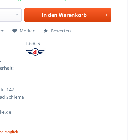
In den
Warenkorb
hen
Merken
Bewerten
136859
r
erheit:
tr. 142
Bad Schlema
ke.de
nd möglich.