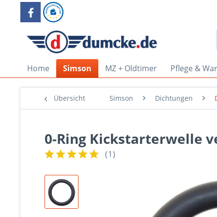
Home
Simson
MZ + Oldtimer
Pflege & Wa
Übersicht
Simson
Dichtungen
0-Ring Kickstarterwelle v
(
1
)