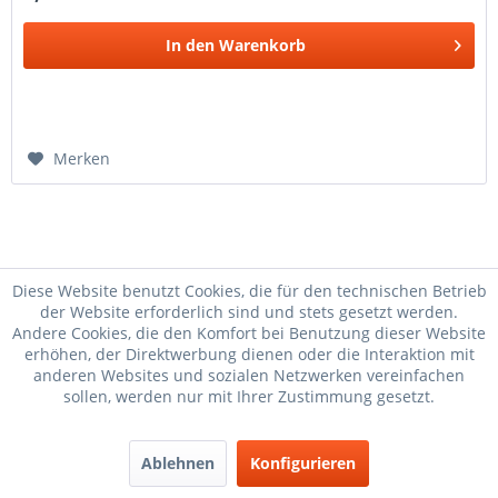
In den
Warenkorb
Merken
Diese Website benutzt Cookies, die für den technischen Betrieb
der Website erforderlich sind und stets gesetzt werden.
Andere Cookies, die den Komfort bei Benutzung dieser Website
Pin Simson
Pin Simson
Blechbutton
Pin Simson
erhöhen, der Direktwerbung dienen oder die Interaktion mit
Pin
Pin Simson
Blechbutton
S51
Pin Simson
anderen Websites und sozialen Netzwerken vereinfachen
Pin Simson SR2
Simson
sollen, werden nur mit Ihrer Zustimmung gesetzt.
Pin
Pin Simson
Pin Simson
Pin MuZ Baghira
Simson Duo
Pin
Pin Simson
Pin Simson KR50
Simson Star
Ablehnen
Konfigurieren
Pin Simson
Pin Simson Logo
Blechbutton mit