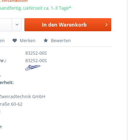
l. Versandkosten
sandfertig, Lieferzeit ca. 1-3 Tage*
In den
Warenkorb
hen
Merken
Bewerten
83252-00S
r.:
83252-00S
r
erheit:
Zweiradtechnik GmbH
raße 60-62
l
e