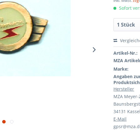
inkl. MwSt.
zzg
Sofort ver
Vergleic
Artikel-Nr.:
MZA Artikeln
Marke:
Angaben zu
Produktsich
Hersteller
MZA Meyer-
Baunsbergst
34131 Kasse
E-Mail
gpsr@mza.d