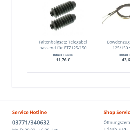
Faltenbalgsatz Telegabel
Bowdenzug
passend für ETZ125/150
125/150
Inhalt
1 Stück
Inhalt
11,76 €
43,6
Service Hotline
Shop Servi
03771/340632
Öffnungszeit
Urlaub 2026
Mo-Fr 09:00 - 16:00 Uhr