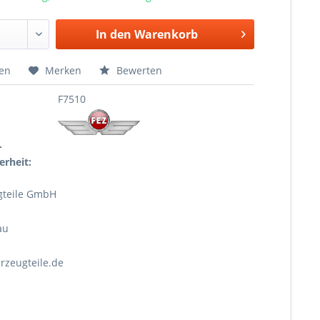
In den
Warenkorb
hen
Merken
Bewerten
F7510
r
erheit:
gteile GmbH
au
rzeugteile.de