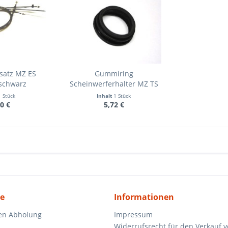
satz MZ ES
Gummiring
 schwarz
Scheinwerferhalter MZ TS
Ø35mm
1 Stück
Inhalt
1 Stück
0 €
5,72 €
ce
Informationen
en Abholung
Impressum
Widerrufsrecht für den Verkauf 