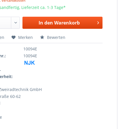
l. Versandkosten
sandfertig, Lieferzeit ca. 1-3 Tage*
In den
Warenkorb
hen
Merken
Bewerten
10094E
r.:
10094E
r
erheit:
Zweiradtechnik GmbH
raße 60-62
l
e