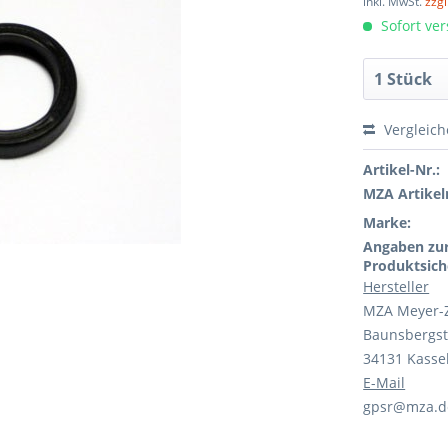
inkl. MwSt.
zzg
Sofort ver
Vergleic
Artikel-Nr.:
MZA Artikeln
Marke:
Angaben zu
Produktsich
Hersteller
MZA Meyer-
Baunsbergst
34131 Kasse
E-Mail
gpsr@mza.d