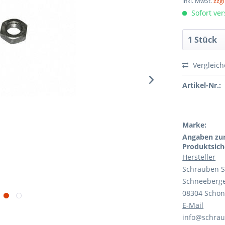
inkl. MwSt.
zzg
Sofort ver
Vergleic
Artikel-Nr.:
Marke:
Angaben zu
Produktsich
Hersteller
Schrauben Se
Schneeberger
08304 Schön
E-Mail
info@schrau