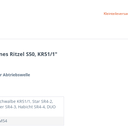
Kleinteileversa
es Ritzel S50, KR51/1"
r Abtriebswelle
Schwalbe KR51/1, Star SR4-2,
er SR4-3, Habicht SR4-4, DUO
 M54