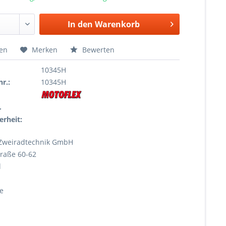
In den
Warenkorb
hen
Merken
Bewerten
10345H
r.:
10345H
r
erheit:
Zweiradtechnik GmbH
raße 60-62
l
e