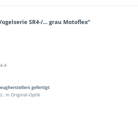
gelserie SR4-/... grau Motoflex"
R4-4
ugherstellers gefertigt
c. in Original-Optik