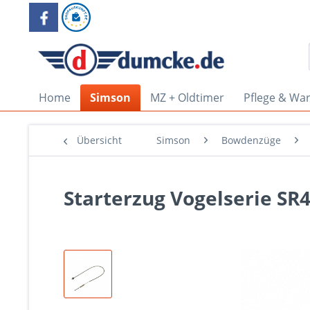
Home
Simson
MZ + Oldtimer
Pflege & Wa
Übersicht
Simson
Bowdenzüge
Starterzug Vogelserie SR4