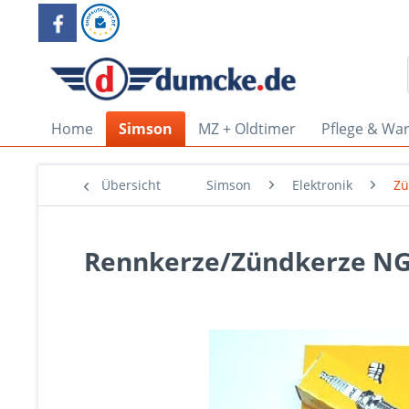
Home
Simson
MZ + Oldtimer
Pflege & Wa
Übersicht
Simson
Elektronik
Zü
Rennkerze/Zündkerze NG