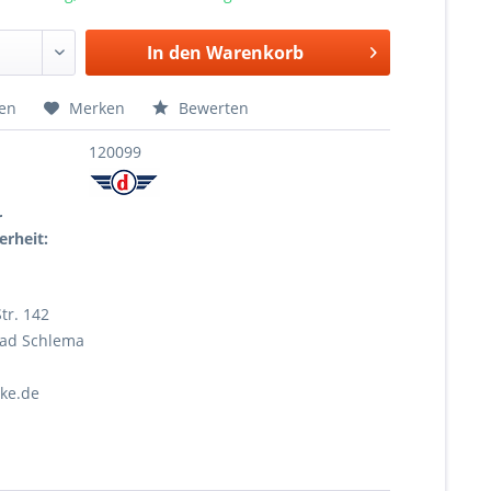
In den
Warenkorb
hen
Merken
Bewerten
120099
r
erheit:
tr. 142
Bad Schlema
ke.de