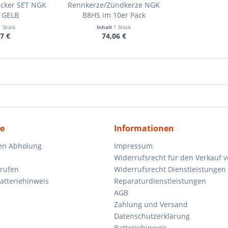
ecker SET NGK
Rennkerze/Zündkerze NGK
 GELB
B8HS im 10er Pack
1 Stück
Inhalt
1 Stück
7 €
74,06 €
ce
Informationen
en Abholung
Impressum
Widerrufsrecht für den Verkauf 
rrufen
Widerrufsrecht Dienstleistungen 
atteriehinweis
Reparaturdienstleistungen
AGB
Zahlung und Versand
Datenschutzerklärung
Batteriehinweis