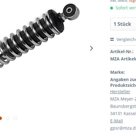
inkl. MwSt.
zzg
Sofort ver
Vergleic
Artikel-Nr.:
MZA Artikeln
Marke:
Angaben zu
Produktsich
Hersteller
MZA Meyer-
Baunsbergst
34131 Kasse
E-Mail
gpsr@mza.d