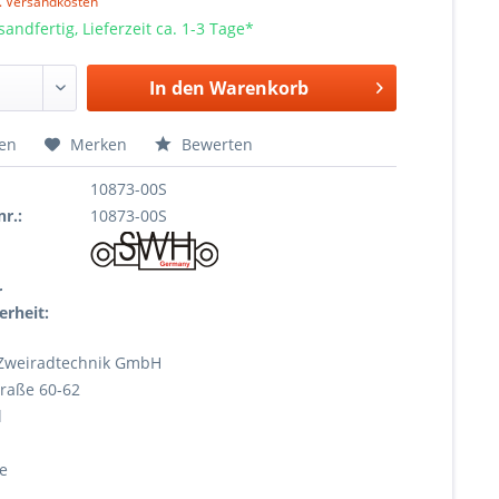
l. Versandkosten
sandfertig, Lieferzeit ca. 1-3 Tage*
In den
Warenkorb
hen
Merken
Bewerten
10873-00S
r.:
10873-00S
r
erheit:
Zweiradtechnik GmbH
raße 60-62
l
e