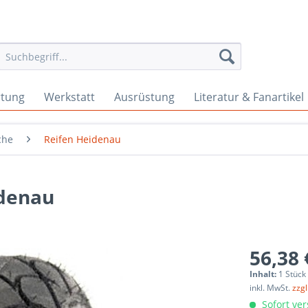
rtung
Werkstatt
Ausrüstung
Literatur & Fanartikel
che
Reifen Heidenau
idenau
56,38 
Inhalt:
1 Stück
inkl. MwSt.
zzg
Sofort ver