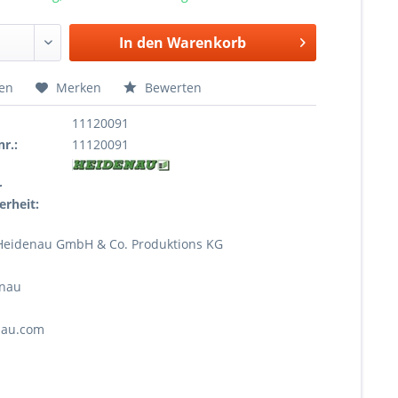
In den
Warenkorb
hen
Merken
Bewerten
11120091
r.:
11120091
r
erheit:
Heidenau GmbH & Co. Produktions KG
enau
nau.com