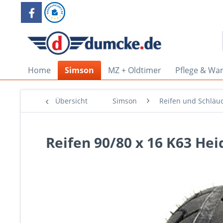
Home
Simson
MZ + Oldtimer
Pflege & Wa
Übersicht
Simson
Reifen und Schläu
Reifen 90/80 x 16 K63 He