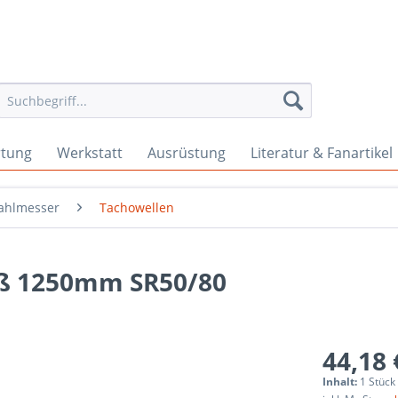
rtung
Werkstatt
Ausrüstung
Literatur & Fanartikel
ahlmesser
Tachowellen
uß 1250mm SR50/80
44,18 
Inhalt:
1 Stück