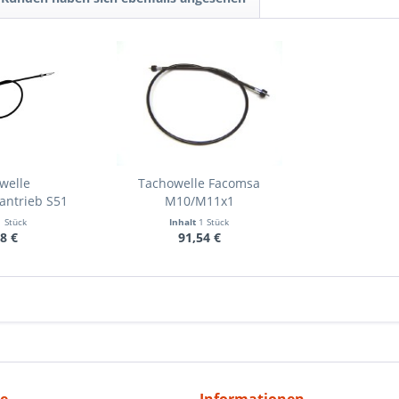
welle
Tachowelle Facomsa
antrieb S51
M10/M11x1
/Alu
1 Stück
Inhalt
1 Stück
8 €
91,54 €