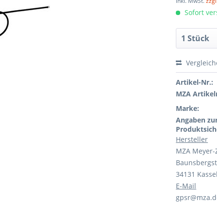
inkl. MwSt.
zzg
Sofort ver
Vergleic
Artikel-Nr.:
MZA Artikeln
Marke:
Angaben zu
Produktsich
Hersteller
MZA Meyer-
Baunsbergst
34131 Kasse
E-Mail
gpsr@mza.d