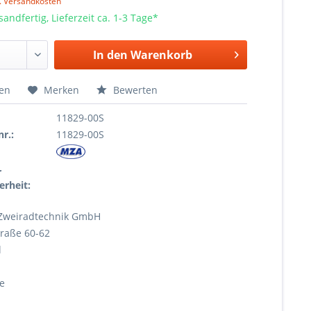
l. Versandkosten
sandfertig, Lieferzeit ca. 1-3 Tage*
In den
Warenkorb
hen
Merken
Bewerten
11829-00S
r.:
11829-00S
r
erheit:
Zweiradtechnik GmbH
raße 60-62
l
e