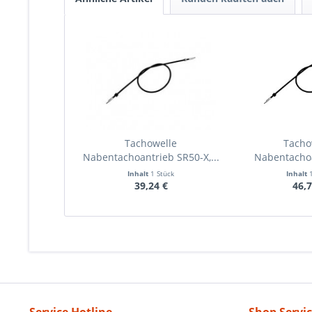
Tachowelle
Tacho
Nabentachoantrieb SR50-X,...
Nabentacho
Plast
Inhalt
1 Stück
Inhalt
39,24 €
46,7