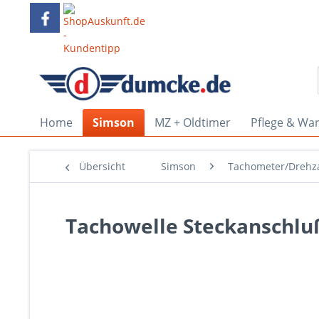
Home
Simson
MZ + Oldtimer
Pflege & Wa
Übersicht
Simson
Tachometer/Drehz
Tachowelle Steckanschl