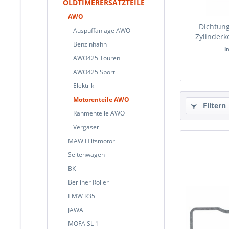
OLDTIMERERSATZTEILE
AWO
Dichtung
Auspuffanlage AWO
Zylinderk
Benzinhahn
I
AWO425 Touren
AWO425 Sport
Elektrik
Motorenteile AWO
Filtern
Rahmenteile AWO
Vergaser
MAW Hilfsmotor
Seitenwagen
BK
Berliner Roller
EMW R35
JAWA
MOFA SL 1