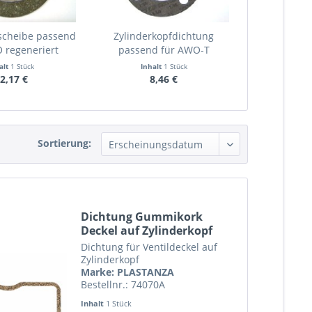
scheibe passend
Zylinderkopfdichtung
 regeneriert
passend für AWO-T
einfache...
alt
1 Stück
Inhalt
1 Stück
2,17 €
8,46 €
Sortierung:
Dichtung Gummikork
Deckel auf Zylinderkopf
für...
Dichtung für Ventildeckel auf
Zylinderkopf
Marke: PLASTANZA
Bestellnr.: 74070A
Inhalt
1 Stück