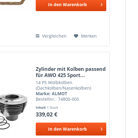
In den
Warenkorb
Vergleichen
Merken
Zylinder mit Kolben passend
für AWO 425 Sport...
14 PS Wölbkolben
(Dachkolben/Nasenkolben)
Marke: ALMOT
Bestellnr.: 74800-00S
Inhalt
1 Stück
339,02 €
In den
Warenkorb