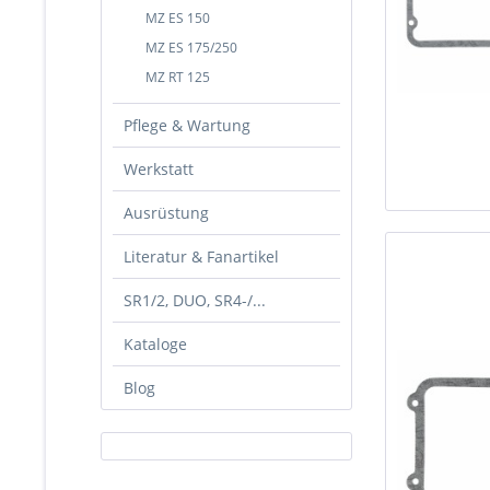
MZ ES 150
MZ ES 175/250
MZ RT 125
Pflege & Wartung
Werkstatt
Ausrüstung
Literatur & Fanartikel
SR1/2, DUO, SR4-/...
Kataloge
Blog