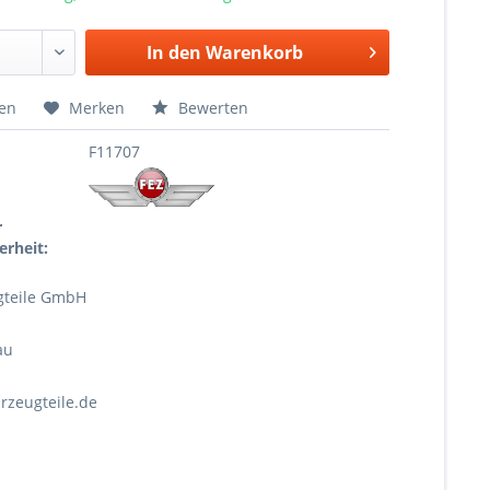
In den
Warenkorb
hen
Merken
Bewerten
F11707
r
erheit:
gteile GmbH
au
rzeugteile.de