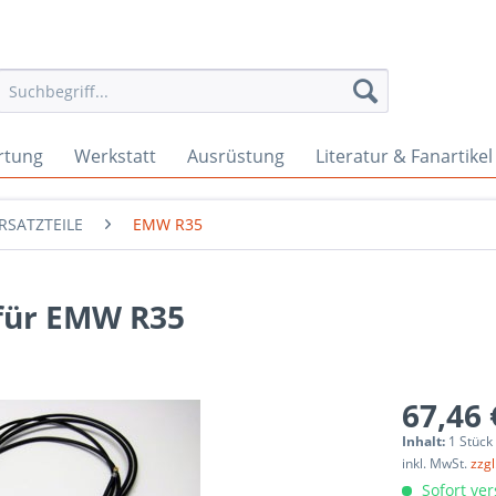
rtung
Werkstatt
Ausrüstung
Literatur & Fanartikel
RSATZTEILE
EMW R35
für EMW R35
67,46 
Inhalt:
1 Stück
inkl. MwSt.
zzg
Sofort ver