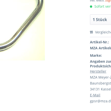
inkl. MwSt.
zzg
Sofort ver
Vergleic
Artikel-Nr.:
MZA Artikeln
Marke:
Angaben zu
Produktsich
Hersteller
MZA Meyer-
Baunsbergst
34131 Kasse
E-Mail
gpsr@mza.d