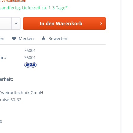
l. Versandkosten
sandfertig, Lieferzeit ca. 1-3 Tage*
In den
Warenkorb
hen
Merken
Bewerten
76001
r.:
76001
r
erheit:
Zweiradtechnik GmbH
raße 60-62
l
e