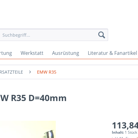
rtung
Werkstatt
Ausrüstung
Literatur & Fanartikel
RSATZTEILE
EMW R35
MW R35 D=40mm
113,84
Inhalt:
1 Stück