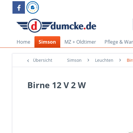
Home
Simson
MZ + Oldtimer
Pflege & Wa
Übersicht
Simson
Leuchten
Bi
Birne 12 V 2 W