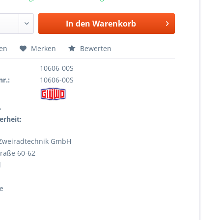
In den
Warenkorb
hen
Merken
Bewerten
10606-00S
r.:
10606-00S
r
erheit:
Zweiradtechnik GmbH
raße 60-62
l
e