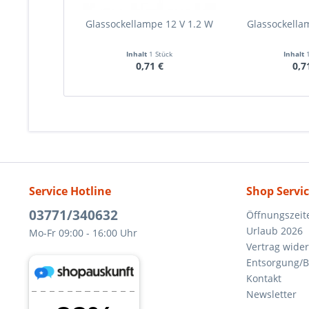
Glassockellampe 12 V 1.2 W
Glassockella
Inhalt
1 Stück
Inhalt
0,71 €
0,7
Service Hotline
Shop Servi
03771/340632
Öffnungszeit
Urlaub 2026
Mo-Fr 09:00 - 16:00 Uhr
Vertrag wide
Entsorgung/B
Kontakt
Newsletter