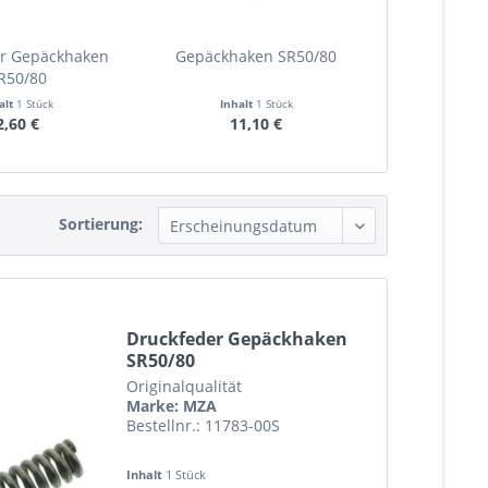
er Gepäckhaken
Gepäckhaken SR50/80
R50/80
alt
1 Stück
Inhalt
1 Stück
2,60 €
11,10 €
Sortierung:
Druckfeder Gepäckhaken
SR50/80
Originalqualität
Marke: MZA
Bestellnr.: 11783-00S
Inhalt
1 Stück