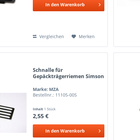
In den
Warenkorb
Vergleichen
Merken
Schnalle für
Gepäckträgerriemen Simson
Marke: MZA
Bestellnr.: 11105-00S
Inhalt
1 Stück
2,55 €
In den
Warenkorb