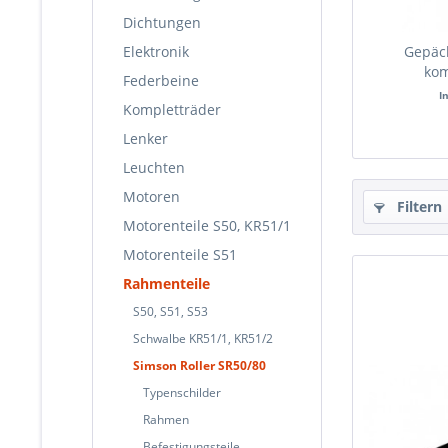
Dichtungen
Elektronik
Gepäc
kom
Federbeine
Kle
I
Kompletträder
Lenker
Leuchten
Motoren
Filtern
Motorenteile S50, KR51/1
Motorenteile S51
Rahmenteile
S50, S51, S53
Schwalbe KR51/1, KR51/2
Simson Roller SR50/80
Typenschilder
Rahmen
Befestigungsteile