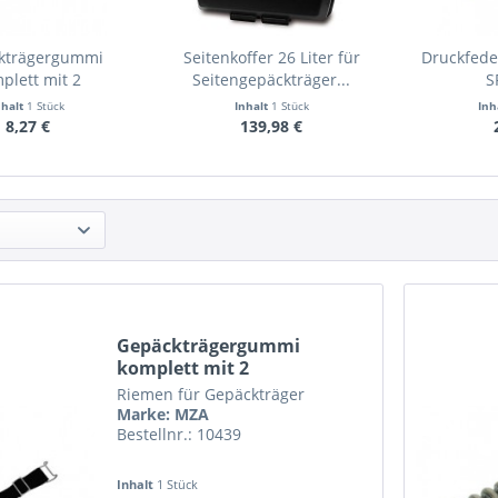
kträgergummi
Seitenkoffer 26 Liter für
Druckfed
plett mit 2
Seitengepäckträger...
S
mmschlaufen
nhalt
1 Stück
Inhalt
1 Stück
Inh
8,27 €
139,98 €
Gepäckträgergummi
komplett mit 2
Klemmschlaufen
Riemen für Gepäckträger
Marke: MZA
Bestellnr.: 10439
Inhalt
1 Stück