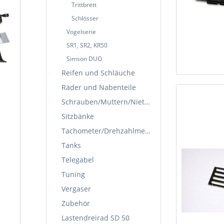
Trittbrett
Schlösser
Vogelserie
SR1, SR2, KR50
Simson DUO
Reifen und Schläuche
Räder und Nabenteile
Schrauben/Muttern/Nieten
Sitzbänke
Tachometer/Drehzahlmesser
Tanks
Telegabel
Tuning
Vergaser
Zubehör
Lastendreirad SD 50