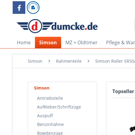
Home
Simson
MZ + Oldtimer
Pflege & Wa
Simson
Rahmenteile
Simson Roller SR50
Simson
Topseller
Antriebsteile
Aufkleber/Schriftzüge
Auspuff
Benzinhähne
Bowdenzüge