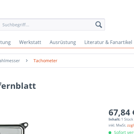
rtung
Werkstatt
Ausrüstung
Literatur & Fanartikel
ahlmesser
Tachometer
fernblatt
67,84 
Inhalt:
1 Stück
inkl. MwSt.
zzg
Sofort ver