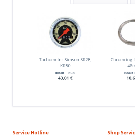
Tachometer Simson SR2E,
Chromring 
KR50
48
Inhalt
1 Stück
Inhalt
43,01 €
10,6
Service Hotline
Shop Servi