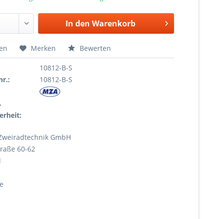
In den
Warenkorb
hen
Merken
Bewerten
10812-B-S
r.:
10812-B-S
r
erheit:
Zweiradtechnik GmbH
raße 60-62
l
e