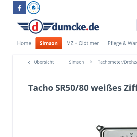
Home
Simson
MZ + Oldtimer
Pflege & Wa
Übersicht
Simson
Tachometer/Drehz
Tacho SR50/80 weißes Zif