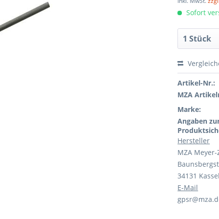
inkl. MwSt.
zzg
Sofort ver
Vergleic
Artikel-Nr.:
MZA Artikeln
Marke:
Angaben zu
Produktsich
Hersteller
MZA Meyer-
Baunsbergst
34131 Kasse
E-Mail
gpsr@mza.d