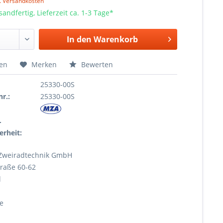
l. Versandkosten
sandfertig, Lieferzeit ca. 1-3 Tage*
In den
Warenkorb
hen
Merken
Bewerten
25330-00S
r.:
25330-00S
r
erheit:
Zweiradtechnik GmbH
raße 60-62
l
e