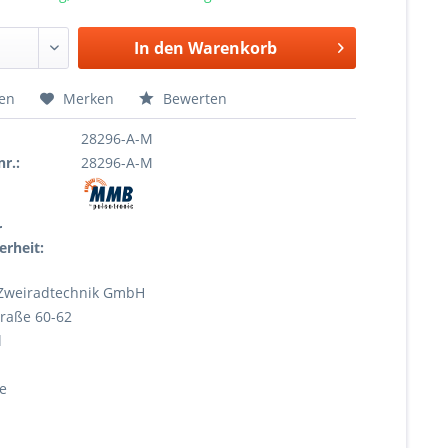
In den
Warenkorb
hen
Merken
Bewerten
28296-A-M
r.:
28296-A-M
r
erheit:
Zweiradtechnik GmbH
raße 60-62
l
e