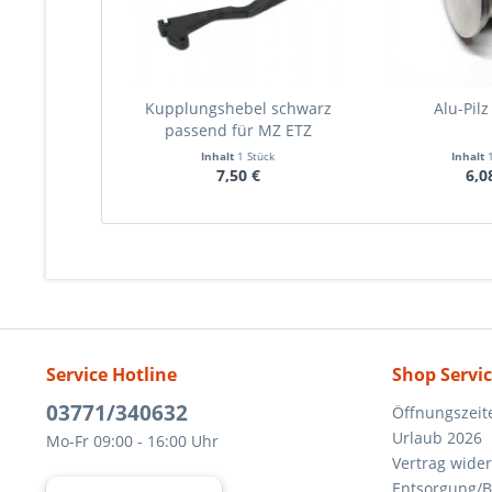
Kupplungshebel schwarz
Alu-Pilz
passend für MZ ETZ
Inhalt
1 Stück
Inhalt
7,50 €
6,0
Service Hotline
Shop Servi
03771/340632
Öffnungszeit
Urlaub 2026
Mo-Fr 09:00 - 16:00 Uhr
Vertrag wide
Entsorgung/B