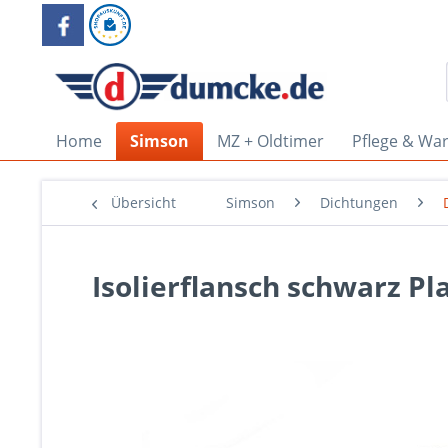
Home
Simson
MZ + Oldtimer
Pflege & Wa
Übersicht
Simson
Dichtungen
Isolierflansch schwarz Pl