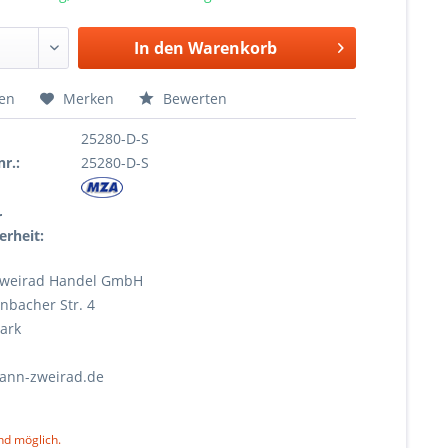
In den
Warenkorb
hen
Merken
Bewerten
25280-D-S
r.:
25280-D-S
r
erheit:
weirad Handel GmbH
nbacher Str. 4
ark
ann-zweirad.de
nd möglich.