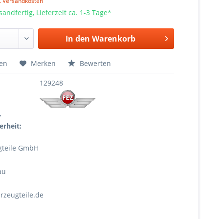
l. Versandkosten
sandfertig, Lieferzeit ca. 1-3 Tage*
In den
Warenkorb
hen
Merken
Bewerten
129248
r
erheit:
gteile GmbH
au
rzeugteile.de