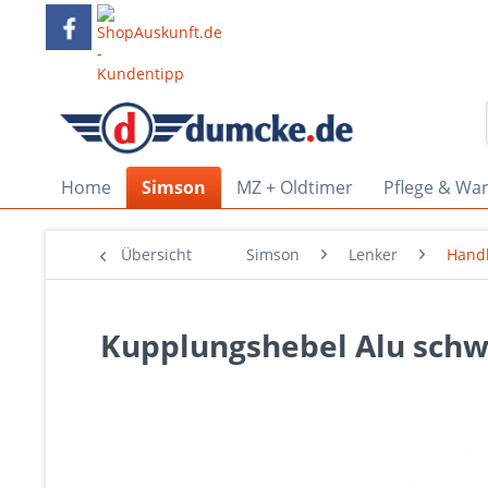
Home
Simson
MZ + Oldtimer
Pflege & Wa
Übersicht
Simson
Lenker
Hand
Kupplungshebel Alu schw