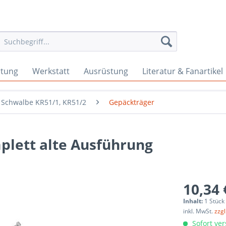
rtung
Werkstatt
Ausrüstung
Literatur & Fanartikel
Schwalbe KR51/1, KR51/2
Gepäckträger
lett alte Ausführung
10,34 
Inhalt:
1 Stück
inkl. MwSt.
zzg
Sofort ver