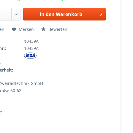
In den
Warenkorb
hen
Merken
Bewerten
10439A
r.:
10439A
r
erheit:
Zweiradtechnik GmbH
raße 60-62
l
e