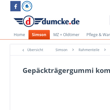
Home
Simson
MZ + Oldtimer
Pflege & Wa
Übersicht
Simson
Rahmenteile
Gepäckträgergummi komp