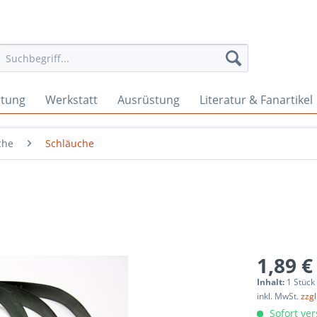
rtung
Werkstatt
Ausrüstung
Literatur & Fanartikel
che
Schläuche
1,89 €
Inhalt:
1 Stück
inkl. MwSt.
zzg
Sofort ver