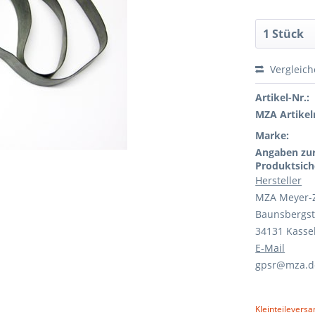
Vergleic
Artikel-Nr.:
MZA Artikeln
Marke:
Angaben zu
Produktsich
Hersteller
MZA Meyer-
Baunsbergst
34131 Kasse
E-Mail
gpsr@mza.d
Kleinteileversa