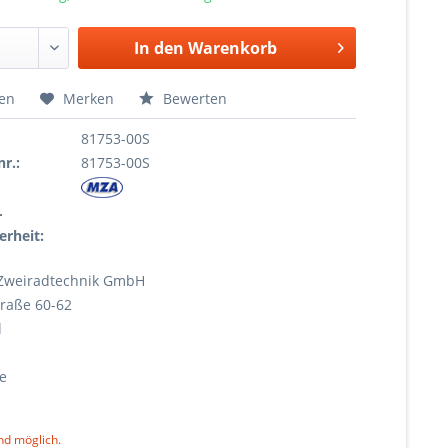
In den
Warenkorb
hen
Merken
Bewerten
81753-00S
r.:
81753-00S
r
erheit:
Zweiradtechnik GmbH
raße 60-62
l
e
nd möglich.