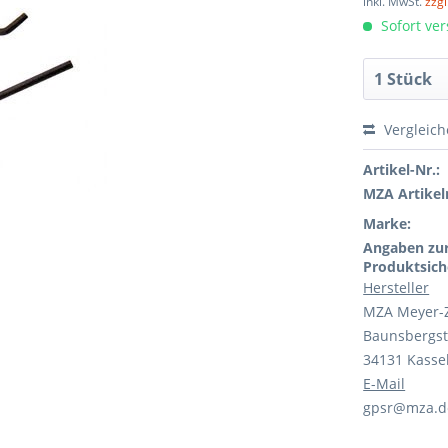
inkl. MwSt.
zzg
Sofort ver
Vergleic
Artikel-Nr.:
MZA Artikeln
Marke:
Angaben zu
Produktsich
Hersteller
MZA Meyer-
Baunsbergst
34131 Kasse
E-Mail
gpsr@mza.d