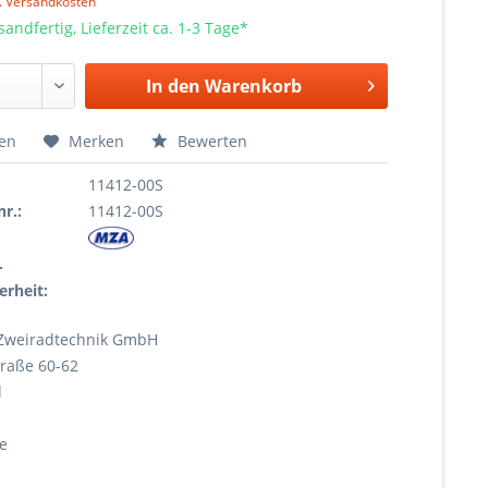
l. Versandkosten
sandfertig, Lieferzeit ca. 1-3 Tage*
In den
Warenkorb
hen
Merken
Bewerten
11412-00S
r.:
11412-00S
r
erheit:
Zweiradtechnik GmbH
raße 60-62
l
e