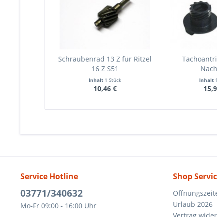
Schraubenrad 13 Z für Ritzel
Tachoantri
16 Z S51
Nac
Inhalt
1 Stück
Inhalt
10,46 €
15,9
Service Hotline
Shop Servi
03771/340632
Öffnungszeit
Urlaub 2026
Mo-Fr 09:00 - 16:00 Uhr
Vertrag wide