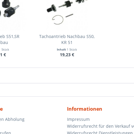
eb S51,SR
Tachoantrieb Nachbau S50,
hbau
KR 51
1 Stück
Inhalt
1 Stück
1 €
19,23 €
ce
Informationen
en Abholung
Impressum
Widerrufsrecht für den Verkauf 
rrufen
Widerrufsrecht Dienstleistungen 