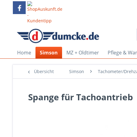
Home
Simson
MZ + Oldtimer
Pflege & Wa
Übersicht
Simson
Tachometer/Drehz
Spange für Tachoantrieb