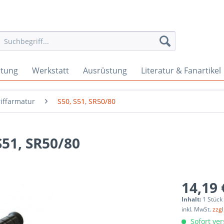
rtung
Werkstatt
Ausrüstung
Literatur & Fanartikel
iffarmatur
S50, S51, SR50/80
51, SR50/80
14,19 
Inhalt:
1 Stück
inkl. MwSt.
zzg
Sofort ver