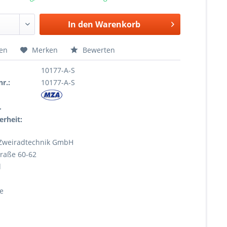
In den
Warenkorb
hen
Merken
Bewerten
10177-A-S
r.:
10177-A-S
r
erheit:
Zweiradtechnik GmbH
raße 60-62
l
e