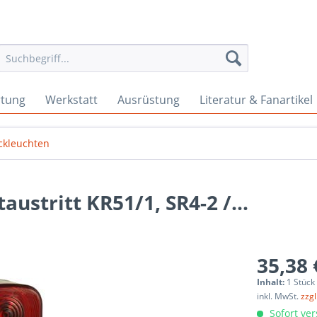
rtung
Werkstatt
Ausrüstung
Literatur & Fanartikel
ckleuchten
austritt KR51/1, SR4-2 /...
35,38 
Inhalt:
1 Stück
inkl. MwSt.
zzg
Sofort ver