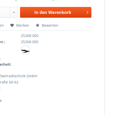
In den
Warenkorb
hen
Merken
Bewerten
25268-00S
r.:
25268-00S
r
erheit:
Zweiradtechnik GmbH
raße 60-62
l
e