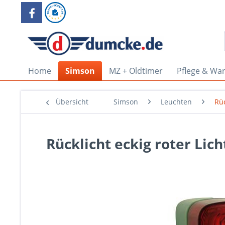
Home
Simson
MZ + Oldtimer
Pflege & Wa
Übersicht
Simson
Leuchten
Rü
Rücklicht eckig roter Licht