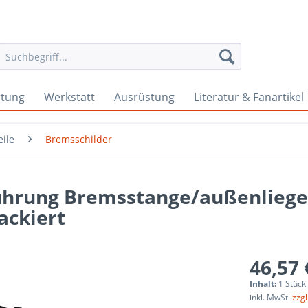
rtung
Werkstatt
Ausrüstung
Literatur & Fanartikel
ile
Bremsschilder
führung Bremsstange/außenlieg
ackiert
46,57 
Inhalt:
1 Stück
inkl. MwSt.
zzg