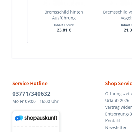
Bremsschild hinten
Bremsschild v
Ausführung
Vogel
innenliegender...
Inhalt
1 Stück
Inhalt
23,81 €
21,3
Service Hotline
Shop Servi
03771/340632
Öffnungszeit
Urlaub 2026
Mo-Fr 09:00 - 16:00 Uhr
Vertrag wide
Entsorgung/B
Kontakt
Newsletter