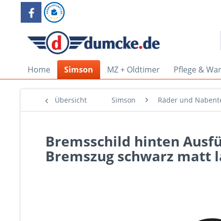
Home
Simson
MZ + Oldtimer
Pflege & Wa
Übersicht
Simson
Räder und Nabente
Bremsschild hinten Aus
Bremszug schwarz matt l