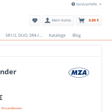
Service/Hilfe
Mein Konto
0,00 €
SR1/2, DUO, SR4-/...
Kataloge
Blog
ender
€
l. Versandkosten