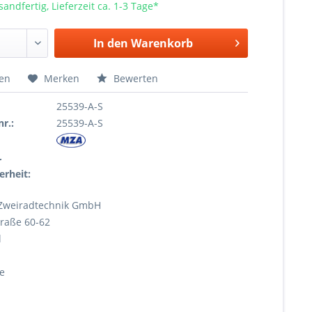
sandfertig, Lieferzeit ca. 1-3 Tage*
In den
Warenkorb
hen
Merken
Bewerten
25539-A-S
r.:
25539-A-S
r
erheit:
Zweiradtechnik GmbH
raße 60-62
l
e