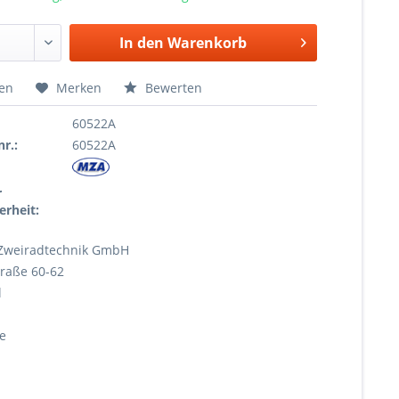
In den
Warenkorb
hen
Merken
Bewerten
60522A
r.:
60522A
r
erheit:
Zweiradtechnik GmbH
raße 60-62
l
e