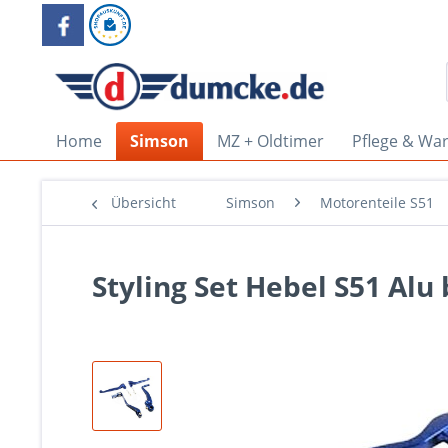
Home
Simson
MZ + Oldtimer
Pflege & Wa
Übersicht
Simson
Motorenteile S51
Styling Set Hebel S51 Alu