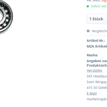
inkl. MwSt.
zzg
Sofort ver
Vergleic
Artikel-Nr.:
MZA Artikeln
Marke:
Angaben zu
Produktsich
Hersteller
SKF Headqua
Sven Wingqu
415 50 Göte
E-Mail
marketing@