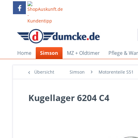
Home
Simson
MZ + Oldtimer
Pflege & Wa
Übersicht
Simson
Motorenteile S51
Kugellager 6204 C4