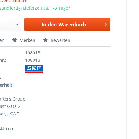
l. Versandkosten
sandfertig, Lieferzeit ca. 1-3 Tage*
In den
Warenkorb
hen
Merken
Bewerten
10801B
r.:
10801B
r
erheit:
rters Group
ist Gata 2
borg, SWE
skf.com