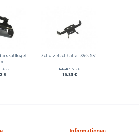
durokotflügel
Schutzblechhalter S50, S51
rn
1 Stück
Inhalt
1 Stück
2 €
15,23 €
ce
Informationen