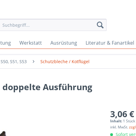
rtung
Werkstatt
Ausrüstung
Literatur & Fanartikel
S50, S51, S53
Schutzbleche / Kotflügel
e doppelte Ausführung
3,06 €
Inhalt:
1 Stück
inkl. MwSt.
zzg
Sofort ver