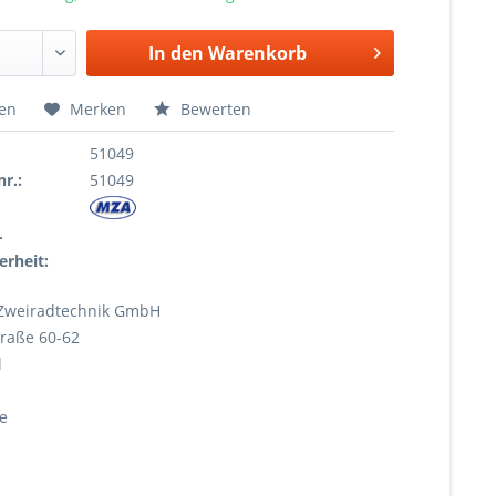
In den
Warenkorb
hen
Merken
Bewerten
51049
r.:
51049
r
erheit:
Zweiradtechnik GmbH
raße 60-62
l
e