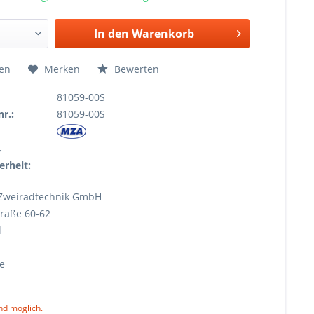
In den
Warenkorb
hen
Merken
Bewerten
81059-00S
r.:
81059-00S
r
erheit:
Zweiradtechnik GmbH
raße 60-62
l
e
nd möglich.