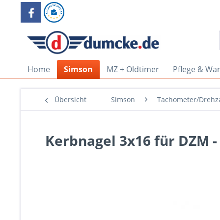
Home
Simson
MZ + Oldtimer
Pflege & Wa
Übersicht
Simson
Tachometer/Drehz
Kerbnagel 3x16 für DZM -