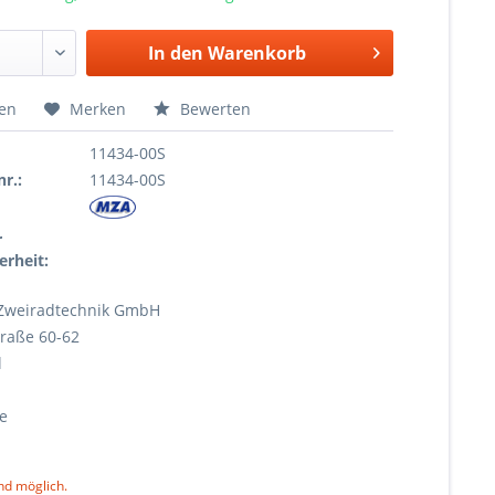
In den
Warenkorb
hen
Merken
Bewerten
11434-00S
r.:
11434-00S
r
erheit:
Zweiradtechnik GmbH
raße 60-62
l
e
nd möglich.