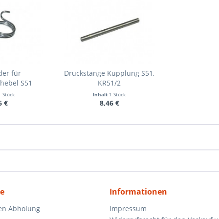
er für
Druckstange Kupplung S51,
hebel S51
KR51/2
1 Stück
Inhalt
1 Stück
6 €
8,46 €
ce
Informationen
en Abholung
Impressum