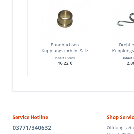
Bundbuchsen
Drehfed
Kupplungskorb im Satz
Kupplungs
Inhalt
1 Stück
Inhalt
16,22 €
2,8
Service Hotline
Shop Servi
03771/340632
Öffnungszeit