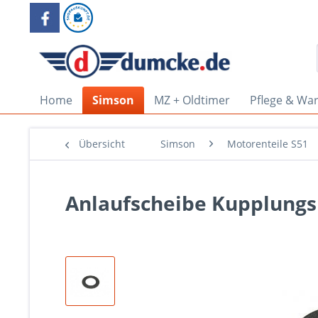
Home
Simson
MZ + Oldtimer
Pflege & Wa
Übersicht
Simson
Motorenteile S51
Anlaufscheibe Kupplung