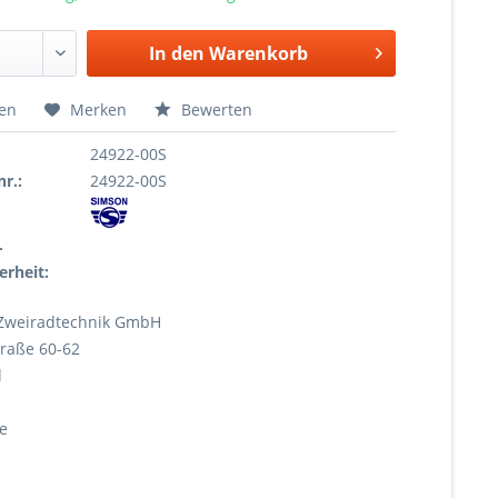
In den
Warenkorb
hen
Merken
Bewerten
24922-00S
r.:
24922-00S
r
erheit:
Zweiradtechnik GmbH
raße 60-62
l
e